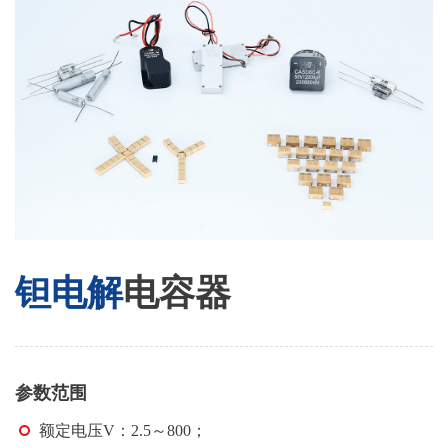
钽电解
电
容器
参数范围
额定电压V：2.5～800；